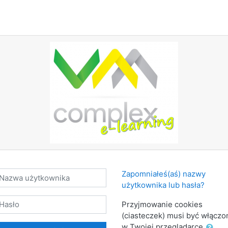
orzenie nowego konta
azwa użytkownika
Zapomniałeś(aś) nazwy
użytkownika lub hasła?
sło
Przyjmowanie cookies
(ciasteczek) musi być włączo
w Twojej przeglądarce