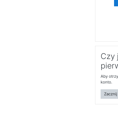
Czy 
pier
Aby otrz
konto.
Zacznij